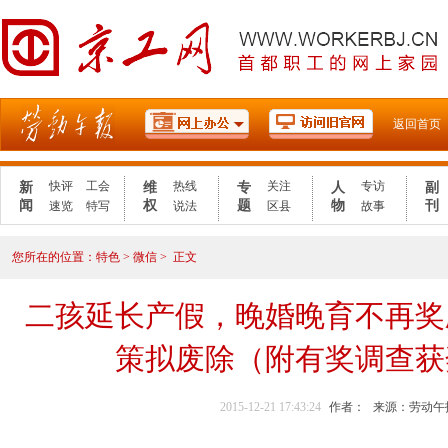
2021年度劳动午
返回首页
快评
工会
热线
关注
专访
新
维
专
人
副
闻
权
题
物
刊
速览
特写
说法
区县
故事
您所在的位置：
特色
>
微信
>
正文
二孩延长产假，晚婚晚育不再奖
策拟废除（附有奖调查获
2015-12-21 17:43:24
作者：
来源：劳动午