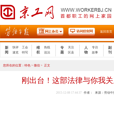
2021年
返回首页
快评
工会
热线
关注
专访
新
维
专
人
副
闻
权
题
物
刊
速览
特写
说法
区县
故事
您所在的位置：
特色
>
微信
>
正文
刚出台！这部法律与你我关
2015-12-08 17:44:37
作者：
来源：劳动午