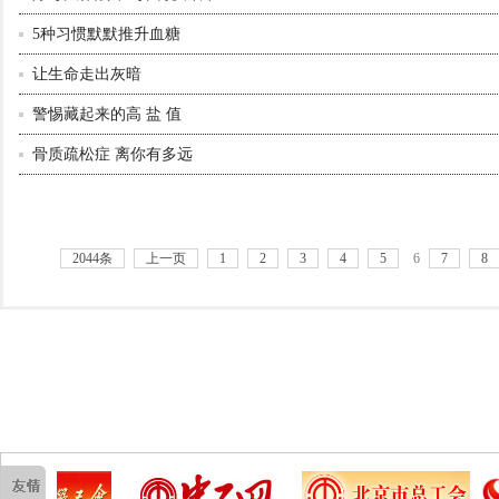
5种习惯默默推升血糖
让生命走出灰暗
警惕藏起来的高 盐 值
骨质疏松症 离你有多远
2044条
上一页
1
2
3
4
5
6
7
8