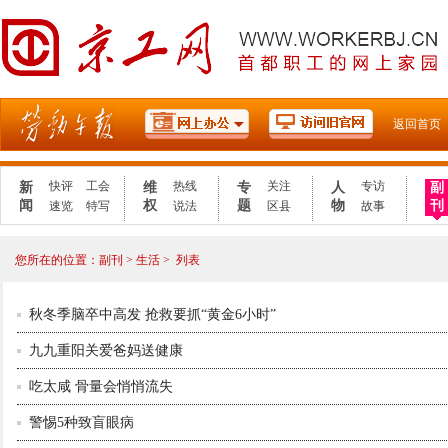
2021年度劳
返回首页
快评
工会
热线
关注
专访
新
维
专
人
副
副
闻
权
题
物
刊
刊
速览
特写
说法
区县
故事
您所在的位置：
副刊
>
生活
>
列表
秋冬季脑卒中高发 抢救要抓“黄金6小时”
九九重阳关爱爸妈送健康
吃太咸 骨量会悄悄流失
警惕5种致盲眼病