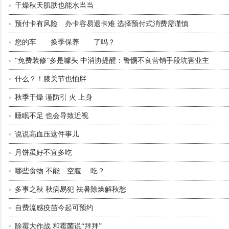
干燥秋天肌肤也能水当当
预付卡有风险 办卡容易退卡难 选择预付式消费需谨慎
您的车 换季保养 了吗？
“免费装修”多是噱头 中消协提醒：警惕不良营销手段坑害业主
什么？！膝关节也怕胖
秋季干燥 谨防引 火 上身
睡眠不足 也会导致近视
说说高血压这件事儿
月饼虽好不宜多吃
哪些食物 不能 空腹 吃？
多事之秋 秋病易犯 祛暑除燥解秋愁
自费流感疫苗今起可预约
除霉大作战 和霉菌说“拜拜”